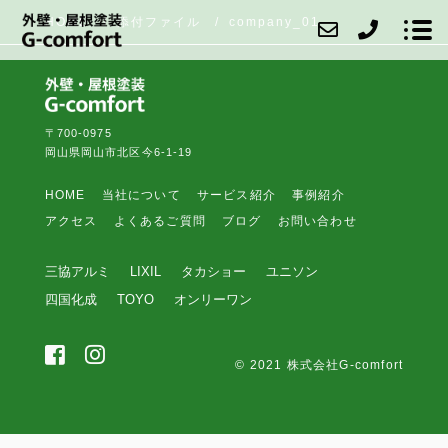
HOME
添付ファイル
company_01
〒700-0975
当社について
岡山県岡山市北区今6-1-19
サービス紹介
HOME
当社について
サービス紹介
事例紹介
アクセス
よくあるご質問
ブログ
お問い合わせ
事例紹介
三協アルミ
LIXIL
タカショー
アクセス
ユニソン
四国化成
TOYO
オンリーワン
よくあるご質問
ブログ
© 2021 株式会社G-comfort
お問い合わせ